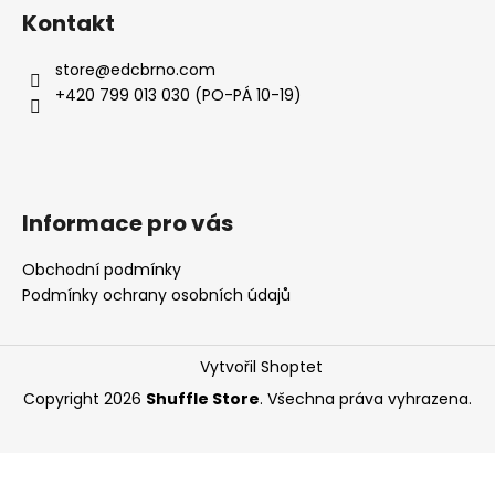
á
Kontakt
p
a
store
@
edcbrno.com
t
+420 799 013 030 (PO-PÁ 10-19)
í
Informace pro vás
Obchodní podmínky
Podmínky ochrany osobních údajů
Vytvořil Shoptet
Copyright 2026
Shuffle Store
. Všechna práva vyhrazena.