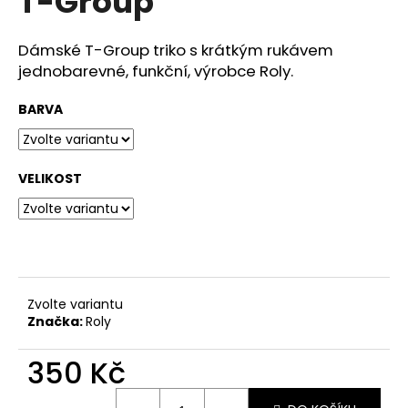
T-Group
č
z
u
5
j
hvězdiček.
Dámské T-Group triko s krátkým rukávem
e
jednobarevné, funkční, výrobce Roly.
m
e
BARVA
VELIKOST
Zvolte variantu
Značka:
Roly
350 Kč
Měrná