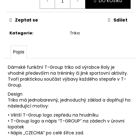
DO KOŠÍKU
cena:
Zeptat se
Sdílet
Kategorie
:
Trika
Popis
Dámské funkční T-Group triko od výrobce Roly je
vhodné především na tréninky či jiné sportovní aktivity.
Tvoří praktickou součást výbavy každého stepaře v T-
Group.
Design
Triko má jednobarevný, jednoduchý základ a doplňují ho
následující motivy:
• Větší T-Group logo zepředu na hrudníku
• T-Group logo a nápis “T-GROUP” na zádech v úrovni
lopatek
• Nápis „CZECHIA“ po celé šířce zad.