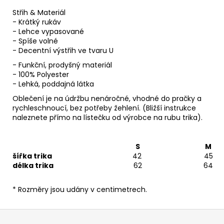
Střih & Materiál
- Krátký rukáv
- Lehce vypasované
- Spíše volné
- Decentní výstřih ve tvaru U
- Funkční, prodyšný materiál
- 100% Polyester
- Lehká, poddajná látka
Oblečení je na údržbu nenáročné, vhodné do pračky a
rychleschnoucí, bez potřeby žehlení. (Bližší instrukce
naleznete přímo na lístečku od výrobce na rubu trika).
S
M
šířka trika
42
45
délka trika
62
64
* Rozměry jsou udány v centimetrech.
Z