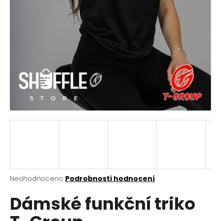
a
j
í
t
?
HLEDAT
D
o
p
Průměrné
Neohodnoceno
Podrobnosti hodnocení
hodnocení
o
Dámské funkční triko
produktu
r
je
u
0,0