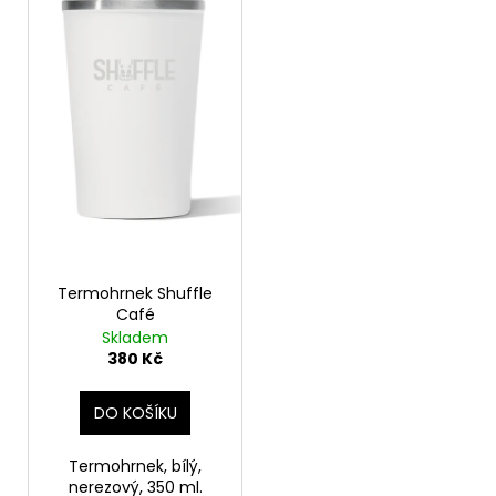
č
u
j
e
m
e
Termohrnek Shuffle
Café
Skladem
380 Kč
DO KOŠÍKU
Termohrnek, bílý,
nerezový, 350 ml.