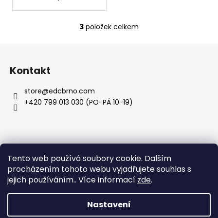
3
položek celkem
O
v
Z
l
á
á
Kontakt
d
p
a
a
store
@
edcbrno.com
c
t
+420 799 013 030 (PO-PÁ 10-19)
í
í
p
r
v
k
Informace pro vás
Tento web používá soubory cookie. Dalším
y
procházením tohoto webu vyjadřujete souhlas s
v
jejich používáním.. Více informací
zde
.
Obchodní podmínky
ý
Podmínky ochrany osobních údajů
p
i
Nastavení
s