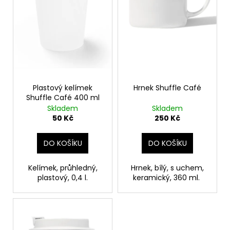
r
ů
a
o
j
d
í
u
t
k
?
t
ů
Plastový kelímek
Hrnek Shuffle Café
Shuffle Café 400 ml
Skladem
Skladem
50 Kč
250 Kč
HLEDAT
DO KOŠÍKU
DO KOŠÍKU
D
Kelímek, průhledný,
Hrnek, bílý, s uchem,
o
plastový, 0,4 l.
keramický, 360 ml.
p
o
r
u