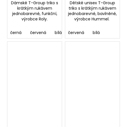
Dámské T-Group triko s
Dětské unisex T-Group
krátkým rukávem
triko s krátkým rukávem
jednobarevné, funkční,
jednobarevné, bavlněné,
výrobce Roly.
výrobce Hummel.
černá
červená
bílá
červená
bílá