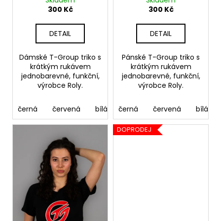
č
Skladem
Skladem
300 Kč
300 Kč
u
j
e
DETAIL
DETAIL
m
e
Dámské T-Group triko s
Pánské T-Group triko s
krátkým rukávem
krátkým rukávem
jednobarevné, funkční,
jednobarevné, funkční,
výrobce Roly.
výrobce Roly.
černá
červená
bílá
černá
červená
bílá
DOPRODEJ