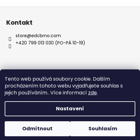
o
d
Z
v
a
á
á
c
Kontakt
n
p
í
í
p
a
store
@
edcbrno.com
r
t
+420 799 013 030 (PO-PÁ 10-19)
v
í
k
y
v
ý
Informace pro vás
Tento web používá soubory cookie. Dalším
p
procházením tohoto webu vyjadřujete souhlas s
i
jejich používáním.. Více informací
zde
.
Obchodní podmínky
s
Podmínky ochrany osobních údajů
u
Nastavení
Vytvořil Shoptet
Odmítnout
Souhlasím
Copyright 2026
Shuffle Store
. Všechna práva vyhrazena.