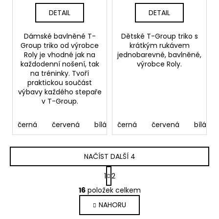
DETAIL
DETAIL
Dámské bavlněné T-
Dětské T-Group triko s
Group triko od výrobce
krátkým rukávem
Roly je vhodné jak na
jednobarevné, bavlněné,
každodenní nošení, tak
výrobce Roly.
na tréninky. Tvoří
praktickou součást
výbavy každého stepaře
v T-Group.
černá
červená
bílá
černá
červená
bílá
NAČÍST DALŠÍ 4
S
1
2
t
O
r
16
položek celkem
v
á
NAHORU
l
n
k
á