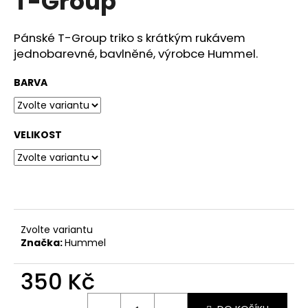
T-Group
č
z
u
5
j
hvězdiček.
Pánské T-Group triko s krátkým rukávem
e
jednobarevné, bavlněné, výrobce Hummel.
m
e
BARVA
VELIKOST
Zvolte variantu
Značka:
Hummel
350 Kč
Měrná