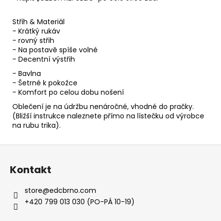
Střih & Materiál
- Krátký rukáv
- rovný střih
- Na postavě spíše volné
- Decentní výstřih
- Bavlna
- Šetrné k pokožce
- Komfort po celou dobu nošení
Oblečení je na údržbu nenáročné, vhodné do pračky.
(Bližší instrukce naleznete přímo na lístečku od výrobce
na rubu trika).
Z
á
Kontakt
p
a
store
@
edcbrno.com
t
+420 799 013 030 (PO-PÁ 10-19)
í