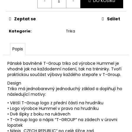
DO KOŠÍKU
cena:
Zeptat se
Sdílet
Kategorie
:
Trika
Popis
Pánské bavlněné T-Group triko od výrobce Hummel je
vhodné jak na každodenní nošení, tak na tréninky. Tvoří
praktickou součást výbavy každého stepaře v T-Group.
Design
Triko má jednobarevný jednoduchý základ a doplňují ho
následující motivy:
• Větší T-Group logo z přední části na hrudníku
• Logo výrobce Hummel v pravo na hrudníku
• Dvě šipky z boku na rukávech
• T-Group logo a nápis “T-GROUP” na zádech v úrovni
lopatek
• Nápis „CZECH REPUBLIC“ po celé šířce zad.