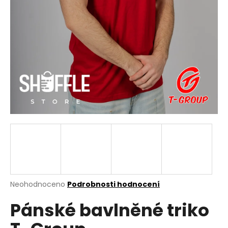
a
j
í
t
?
HLEDAT
D
o
p
Průměrné
Neohodnoceno
Podrobnosti hodnocení
hodnocení
o
Pánské bavlněné triko
produktu
r
je
u
0,0