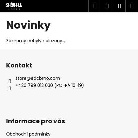
K
Přejít
Hledat
Náku
M
Přihlášen
na
o
obsah
Zpět
Zpět
košík
š
Novinky
í
C
k
o
Záznamy nebyly nalezeny...
p
Z
o
á
t
Kontakt
p
ř
a
store
@
edcbrno.com
e
t
+420 799 013 030 (PO-PÁ 10-19)
b
í
u
j
e
Informace pro vás
t
e
Obchodní podmínky
n