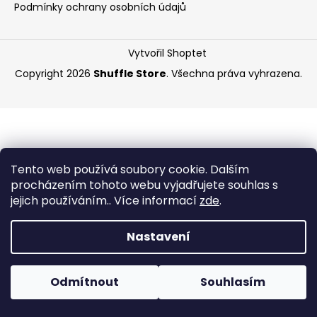
Podmínky ochrany osobních údajů
a
j
í
Vytvořil Shoptet
t
Copyright 2026
Shuffle Store
. Všechna práva vyhrazena.
?
HLEDAT
Tento web používá soubory cookie. Dalším
procházením tohoto webu vyjadřujete souhlas s
jejich používáním.. Více informací
zde
.
D
Nastavení
o
p
o
Odmítnout
Souhlasím
r
u