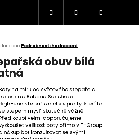
Hledat
Přihlášení
Nákupní
košík
rné
odnoceno
Podrobnosti hodnocení
cení
epařská obuv bílá
ktu
atná
ček.
Boty na míru od světového stepaře a
tanečníka Rubena Sancheze.
High-end stepařská obuv pro ty, kteří to
se stepem myslí skutečně vážně.
Před koupí velmi doporučujeme
vyzkoušet velikost boty přímo v T-Group
a nákup bot konzultovat se svými