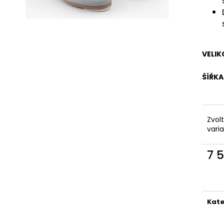
VELIK
ŠÍŘKA
Zvol
vari
7 
Měr
cena
Kate