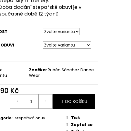
stepařskými trenéry.
Doba dodání stepařské obuvi je v
současné době 12 týdnů.
OST
 OBUVI
te
Značka:
Rubén Sánchez Dance
antu
Wear
590 Kč
ná
DO KOŠÍKU
:
Tisk
gorie
:
Stepařská obuv
Zeptat se