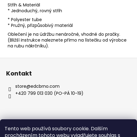
Střih & Materiál
* Jednoduchý, rovný střih
* Polyester tube
* Pružný, přizpůsobivý materiál
Oblečení je na údržbu nenáročné, vhodné do pračky.
(Bližší instrukce naleznete přímo na lístečku od výrobce
na rubu nákrčníku).
Z
á
Kontakt
p
a
store
@
edcbrno.com
t
+420 799 013 030 (PO-PÁ 10-19)
í
Informace pro vás
Tento web používá soubory cookie. Dalším
procházením tohoto webu vyjadřujete souhlas s