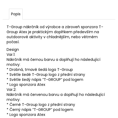
Popis
T-Group nákrčník od výrobce a zároveň sponzora T-
Group Atex je praktickým doplňkem především na
outdoorové aktivity v chladnějším, nebo větrném
počasí.
Design
Var.1:
Nákrčník má černou barvu a doplňují ho následující
motivy:
* Drobná, tmavě šedá loga T-Group
* Světle šedé T-Group logo z přední strany
* Světle šedý nápis “T-GROUP” pod logem
* Logo sponzora Atex
Var.2:
Nákrčník má červenou barvu a doplňují ho následující
motivy:
* Černé T-Group logo z přední strany
* Černý nápis “T-GROUP” pod logem
* Logo sponzora Atex