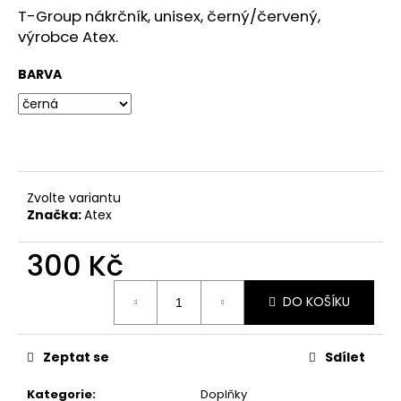
č
z
T-Group nákrčník, unisex, černý/červený,
u
5
výrobce Atex.
j
hvězdiček.
e
BARVA
m
e
Zvolte variantu
Značka:
Atex
300 Kč
Měrná
DO KOŠÍKU
cena:
Zeptat se
Sdílet
Kategorie
:
Doplňky