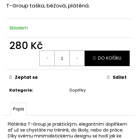
č
z
T-Group taška, béžová, plátěná.
u
5
j
hvězdiček.
e
m
Skladem
e
280 Kč
Měrná
DO KOŠÍKU
cena:
Zeptat se
Sdílet
Kategorie
:
Doplňky
Popis
Plátěnka T-Group je praktickým, elegantním doplňkem
ať už se chystáte na trénink, do školy, nebo do práce.
Díky svému minimalistickému designu se hodí jak ke