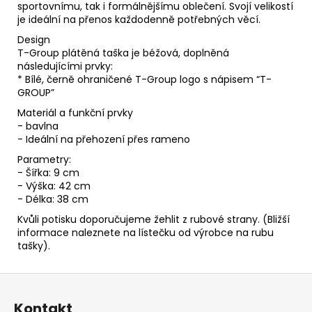
sportovnímu, tak i formálnějšímu oblečení. Svojí velikostí
je ideální na přenos každodenně potřebných věcí.
Design
T-Group plátěná taška je béžová, doplněná
následujícími prvky:
* Bílé, černě ohraničené T-Group logo s nápisem “T-
GROUP”
Materiál a funkční prvky
- bavlna
- Ideální na přehození přes rameno
Parametry:
- Šířka: 9 cm
- Výška: 42 cm
- Délka: 38 cm
Kvůli potisku doporučujeme žehlit z rubové strany. (Bližší
informace naleznete na lístečku od výrobce na rubu
tašky).
Z
á
Kontakt