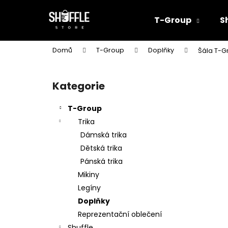
K
Přejít
na
o
T-Group
S
obsah
Zpět
Zpět
š
do
do
í
Domů
T-Group
Doplňky
Šála T-G
k
obchodu
obchodu
P
o
Kategorie
Přeskočit
s
kategorie
t
T-Group
r
Trika
a
Dámská trika
n
Dětská trika
n
Pánská trika
í
Mikiny
p
Legíny
a
Doplňky
n
Reprezentační oblečení
e
Shuffle