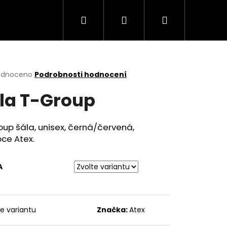
Hledat
Přihlášení
Nákupní
košík
rné
odnoceno
Podrobnosti hodnocení
cení
la T-Group
ktu
up šála, unisex, černá/červená,
bce Atex.
ček.
A
te variantu
Značka:
Atex