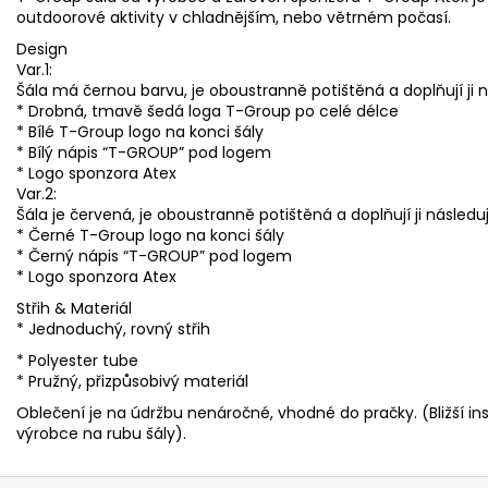
outdoorové aktivity v chladnějším, nebo větrném počasí.
Design
Var.1:
Šála má černou barvu, je oboustranně potištěná a doplňují ji n
* Drobná, tmavě šedá loga T-Group po celé délce
* Bílé T-Group logo na konci šály
* Bílý nápis “T-GROUP” pod logem
* Logo sponzora Atex
Var.2:
Šála je červená, je oboustranně potištěná a doplňují ji následuj
* Černé T-Group logo na konci šály
* Černý nápis “T-GROUP” pod logem
* Logo sponzora Atex
Střih & Materiál
* Jednoduchý, rovný střih
* Polyester tube
* Pružný, přizpůsobivý materiál
Oblečení je na údržbu nenáročné, vhodné do pračky. (Bližší in
výrobce na rubu šály).