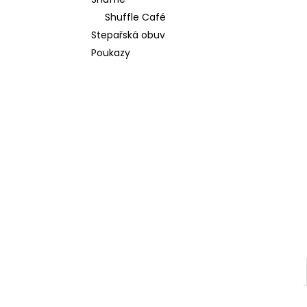
l
Shuffle Café
Stepařská obuv
Poukazy