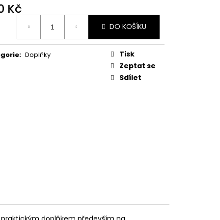
0 Kč
ná
DO KOŠÍKU
:
Tisk
gorie
:
Doplňky
Zeptat se
Sdílet
e praktickým doplňkem především na