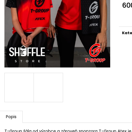
60
Měr
cena
Kate
Popis
T-Group šála od výrobce a zároveň sponzora T-Group Atex j