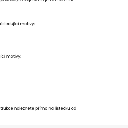
ásledující motivy:
ící motivy:
strukce naleznete přímo na lístečku od