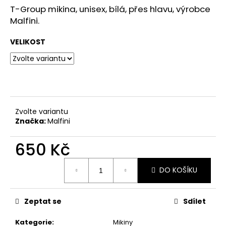
č
z
T-Group mikina, unisex, bílá, přes hlavu, výrobce
u
5
Malfini.
j
hvězdiček.
e
VELIKOST
m
e
Zvolte variantu
Značka:
Malfini
650 Kč
Měrná
DO KOŠÍKU
cena:
Zeptat se
Sdílet
Kategorie
:
Mikiny