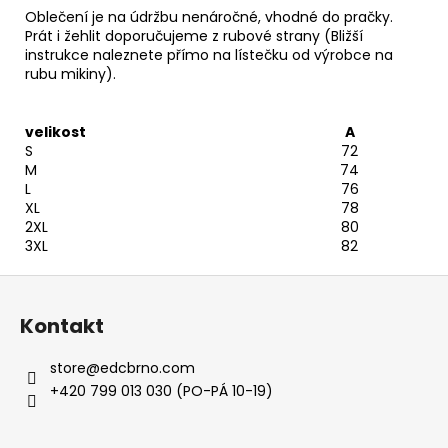
Oblečení je na údržbu nenáročné, vhodné do pračky.
Prát i žehlit doporučujeme z rubové strany (Bližší
instrukce naleznete přímo na lístečku od výrobce na
rubu mikiny).
velikost
A
S
72
M
74
L
76
XL
78
2XL
80
3XL
82
Z
á
Kontakt
p
a
store
@
edcbrno.com
t
+420 799 013 030 (PO-PÁ 10-19)
í