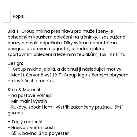
Popis
Bílá T-Group mikina přes hlavu pro muže i ženy je
pohodlným kouskem oblečení na tréninky, i zasloužené
pauzy a chvíle odpočinku. Díky svému decentnímu
designu je zároveň elegantní, a hodí se jak ke
sportovním oblečení a ležérním teplákům, tak i k riflím.
Design:
T-Group mikina je bílá, a doplňují ji následující motivy:
- Menší, červeně vyšité T-Group logo s černým obrysem
na levé části hrudníku
Střih & Materiál
- na postavě volnější
- Minimální výstřih
- Rukávy, spodní lem i výstřih zakončeny pružnou, širší
gumou
- Teplý materiál
- Hřejivá z vnitřní části
- 65 % bavlna, 34% polyester