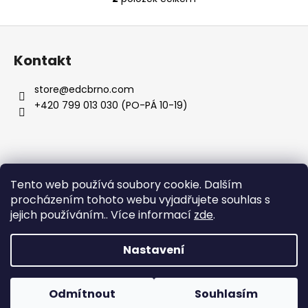
č
O
u
v
Z
j
l
e
á
á
Kontakt
m
d
p
e
a
a
store
@
edcbrno.com
c
t
+420 799 013 030 (PO-PÁ 10-19)
í
í
p
r
v
k
Informace pro vás
Tento web používá soubory cookie. Dalším
y
procházením tohoto webu vyjadřujete souhlas s
v
Obchodní podmínky
jejich používáním.. Více informací
zde
.
ý
Podmínky ochrany osobních údajů
p
i
Nastavení
s
Vytvořil Shoptet
u
Odmítnout
Souhlasím
Copyright 2026
Shuffle Store
. Všechna práva vyhrazena.