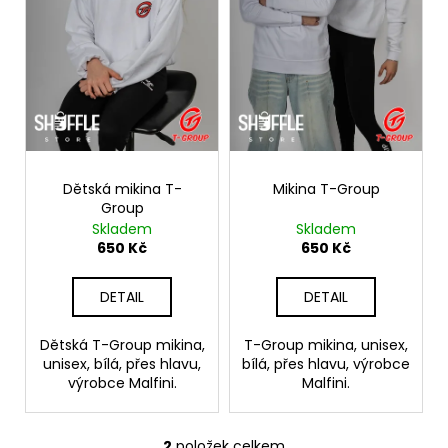
d
r
a
u
o
j
k
d
í
t
u
t
ů
k
?
t
ů
Dětská mikina T-
Mikina T-Group
Group
Skladem
Skladem
HLEDAT
650 Kč
650 Kč
DETAIL
DETAIL
D
o
Dětská T-Group mikina,
T-Group mikina, unisex,
p
unisex, bílá, přes hlavu,
bílá, přes hlavu, výrobce
o
výrobce Malfini.
Malfini.
r
u
2
položek celkem